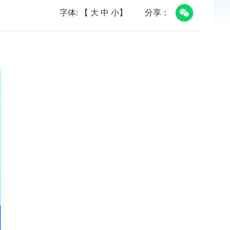
字体: 【
大
中
小
】
分享：