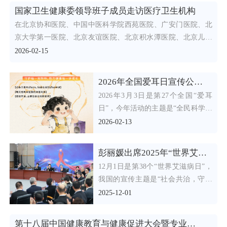
国家卫生健康委领导班子成员走访医疗卫生机构
在北京协和医院、中国中医科学院西苑医院、广安门医院、北
京大学第一医院、北京友谊医院、北京积水潭医院、北京儿童
医院、北
2026-02-15
2026年全国爱耳日宣传公益海报正式发布
2026年3月3日是第27个全国“爱耳
日”，今年活动的主题是“全民科学爱
耳，为便于各地开展相关宣传活动，
2026-02-13
医政司组织制
彭丽媛出席2025年“世界艾滋病日”主题宣传活动
12月1日是第38个“世界艾滋病日”，
我国的宣传主题是“社会共治，守正
创新，终结艾滋”。近日，世界卫生
2025-12-01
组织结核病/艾
第十八届中国健康教育与健康促进大会暨专业技术培训在京举办